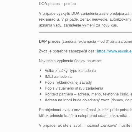
DOA proces – postup
V prípade výskytu DOA zariadenia zašle predajca zari
reklamáciu
. V prípade, že tak neuvedie, autorizovaný
uznania vady, zariadenie vymení za nový kus.
DAP proces
(záručná reklamácia – od 31.dňa záručne
Zvoz je potrebné zabezpečiť cez:
https://www.escsk.e
Navigácia vyplnenia údajov na webe:
Voľba značky, typu zariadenia
IMEI zariadenia
Popis reklamovanej závady
Popis vizuálneho stavu zariadenia
Kontakt partnera – adresa, meno, telefónne číslo, 
Adresa na ktorú bude objednaný zvoz (domov, do p
Po objednaní zvozu cez možnosť „kuriér“ príde potvrd
štítok prinesie kuriér a nalepí pred očami zákazníka.
V prípade, ak ste si zvolili možnosť „balíkovo“ mus