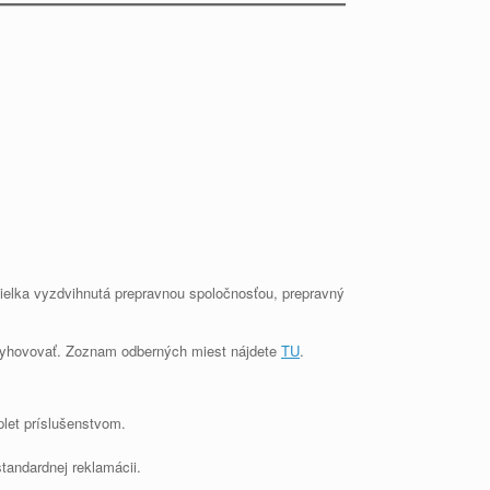
ielka vyzdvihnutá prepravnou spoločnosťou, prepravný
e vyhovovať. Zoznam odberných miest nájdete
TU
.
let príslušenstvom.
andardnej reklamácii.