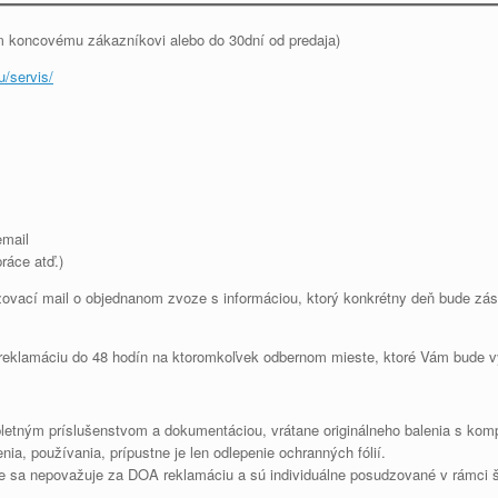
m koncovému zákazníkovi alebo do 30dní od predaja)
u/servis/
email
ráce atď.)
zovací mail o objednanom zvoze s informáciou, ktorý konkrétny deň bude zás
íte reklamáciu do 48 hodín na ktoromkoľvek odbernom mieste, ktoré Vám bud
etným príslušenstvom a dokumentáciou, vrátane originálneho balenia s komp
a, používania, prípustne je len odlepenie ochranných fólií.
 sa nepovažuje za DOA reklamáciu a sú individuálne posudzované v rámci št