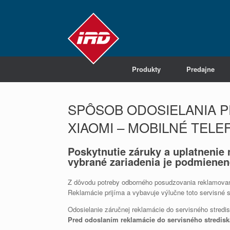
Produkty
Predajne
SPÔSOB ODOSIELANIA 
XIAOMI – MOBILNÉ TELE
Poskytnutie záruky a uplatnenie 
vybrané zariadenia je podmiene
Z dôvodu potreby odborného posudzovania reklamovanýc
Reklamácie prijíma a vybavuje výlučne toto servisné str
Odosielanie záručnej reklamácie do servisného stredi
Pred odoslaním reklamácie do servisného stredisk