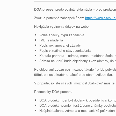
DOA proces
(predpredajná reklamácia – pred predajo
Zvoz je potrebné zabezpečiť cez:
https://www.escsk.e
Navigácia vyplnenia údajov na webe:
Voľba značky, typu zariadenia
IMEI zariadenia
Popis reklamovanej závady
Popis vizuálneho stavu zariadenia
Kontakt partnera – adresa, meno, telefónne číslo, 
Adresa na ktorú bude objednaný zvoz (domov, do p
Po objednaní zvozu cez možnosť „kuriér“ príde potvrd
štítok prinesie kuriér a nalepí pred očami zákazníka.
V prípade, ak ste si zvolili možnosť „balíkovo“ mus
Podmienky DOA procesu
DOA produkt musí byť dodaný k posúdeniu s kompl
DOA produkt nesmie niesť žiadne známky opotrebeni
Neúplné balenie, zámena a mechanické poškodenie