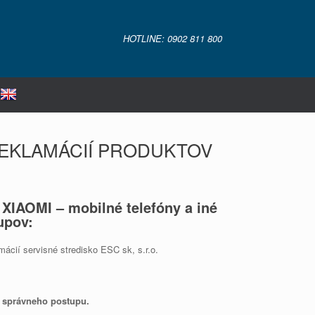
HOTLINE: 0902 811 800
EKLAMÁCIÍ PRODUKTOV
 XIAOMI – mobilné telefóny a iné
upov:
ácií servisné stredisko ESC sk, s.r.o.
a správneho postupu.