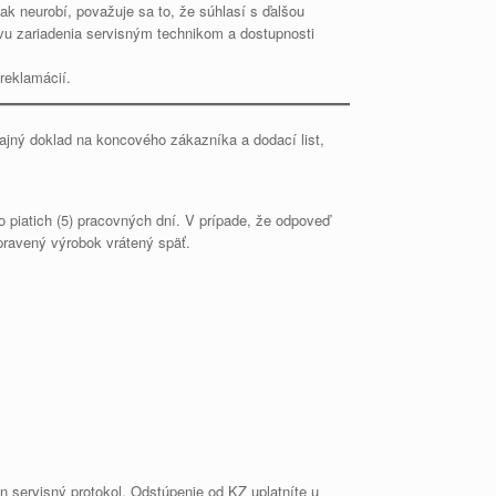
ak neurobí, považuje sa to, že súhlasí s ďalšou
u zariadenia servisným technikom a dostupnosti
reklamácií.
edajný doklad na koncového zákazníka a dodací list,
 piatich (5) pracovných dní. V prípade, že odpoveď
ravený výrobok vrátený späť.
 servisný protokol. Odstúpenie od KZ uplatníte u