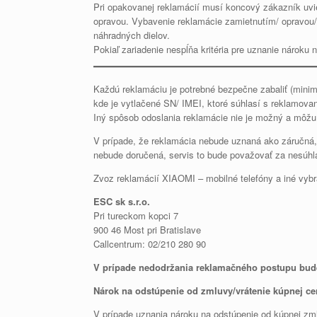
Pri opakovanej reklamácií musí koncový zákazník uvie
opravou. Vybavenie reklamácie zamietnutím/ opravou
náhradných dielov.
Pokiaľ zariadenie nespĺňa kritéria pre uznanie nároku
Každú reklamáciu je potrebné bezpečne zabaliť (minimál
kde je vytlačené SN/ IMEI, ktoré súhlasí s reklamov
Iný spôsob odoslania reklamácie nie je možný a môžu 
V prípade, že reklamácia nebude uznaná ako záručná, 
nebude doručená, servis to bude považovať za nesúh
Zvoz reklamácií XIAOMI – mobilné telefóny a iné vybr
ESC sk s.r.o.
Pri tureckom kopci 7
900 46 Most pri Bratislave
Callcentrum: 02/210 280 90
V prípade nedodržania reklamačného postupu bude
Nárok na odstúpenie od zmluvy/vrátenie kúpnej ce
V prípade uznania nároku na odstúpenie od kúpnej zml