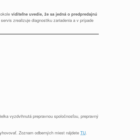
tokole
viditeľne uvedie, že sa jedná o predpredajnú
ervis zrealizuje diagnostiku zariadenia a v prípade
ielka vyzdvihnutá prepravnou spoločnosťou, prepravný
e vyhovovať. Zoznam odberných miest nájdete
TU
.