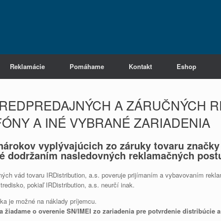
Reklamácie
Pomáhame
Kontakt
Eshop
PREDPREDAJNÝCH A ZÁRUČNÝCH R
FÓNY A INÉ VYBRANÉ ZARIADENIA
nárokov vyplývajúcich zo záruky tovaru značky
né dodržaním nasledovných reklamačných post
h vád tovaru IRDistribution, a.s. poveruje prijímaním a vybavovaním reklam
edisko, pokiaľ IRDistribution, a.s. neurčí inak.
ska je možné na náklady príjemcu.
a žiadame o overenie SN/IMEI zo zariadenia pre potvrdenie distribúcie 