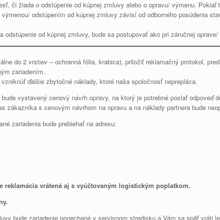
sť, či žiada o odstúpenie od kúpnej zmluvy alebo o opravu/ výmenu. Pokiaľ t
/ výmenou/ odstúpením od kúpnej zmluvy závisí od odborného posúdenia stav
 na odstúpenie od kúpnej zmluvy, bude sa postupovať ako pri záručnej oprave/ 
ne do 2 vrstiev – ochranná fólia, krabica), priložiť reklamačný protokol, pr
aným zariadením.
vzniknúť ďalšie zbytočné náklady, ktoré naša spoločnosť neprepláca.
bude vystavený cenový návrh opravy, na ktorý je potrebné poslať odpoveď do
las zákazníka s cenovým návrhom na opravu a na náklady partnera bude neop
ané zariadenia bude prebiehať na adresu:
 reklamácia vrátená aj s vyúčtovaným logistickým poplatkom.
ny.
uvy bude zariadenie ponechané v servisnom stredisku a Vám sa späť vráti len