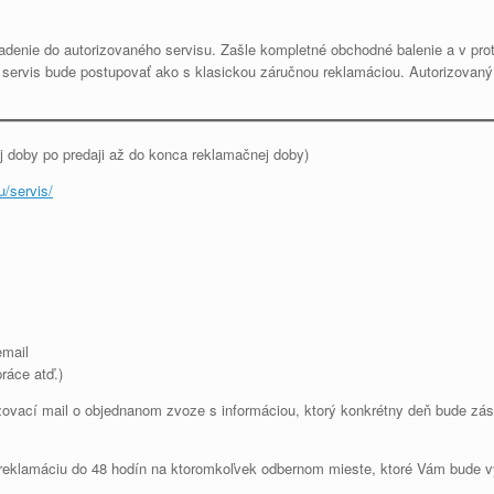
adenie do autorizovaného servisu. Zašle kompletné obchodné balenie a v pro
 servis bude postupovať ako s klasickou záručnou reklamáciou. Autorizovaný s
j doby po predaji až do konca reklamačnej doby)
u/servis/
email
ráce atď.)
zovací mail o objednanom zvoze s informáciou, ktorý konkrétny deň bude zás
íte reklamáciu do 48 hodín na ktoromkoľvek odbernom mieste, ktoré Vám bud