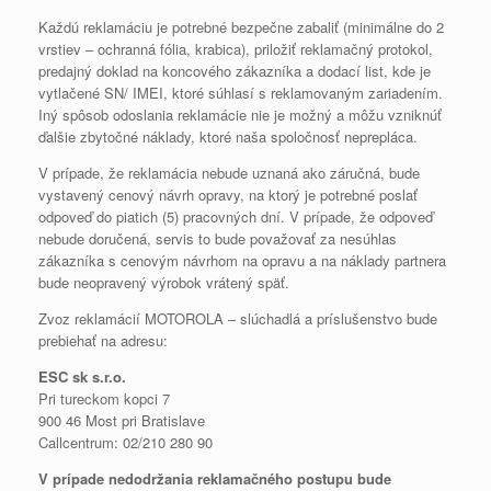
Každú reklamáciu je potrebné bezpečne zabaliť (minimálne do 2
vrstiev – ochranná fólia, krabica), priložiť reklamačný protokol,
predajný doklad na koncového zákazníka a dodací list, kde je
vytlačené SN/ IMEI, ktoré súhlasí s reklamovaným zariadením.
Iný spôsob odoslania reklamácie nie je možný a môžu vzniknúť
ďalšie zbytočné náklady, ktoré naša spoločnosť neprepláca.
V prípade, že reklamácia nebude uznaná ako záručná, bude
vystavený cenový návrh opravy, na ktorý je potrebné poslať
odpoveď do piatich (5) pracovných dní. V prípade, že odpoveď
nebude doručená, servis to bude považovať za nesúhlas
zákazníka s cenovým návrhom na opravu a na náklady partnera
bude neopravený výrobok vrátený späť.
Zvoz reklamácií MOTOROLA – slúchadlá a príslušenstvo bude
prebiehať na adresu:
ESC sk s.r.o.
Pri tureckom kopci 7
900 46 Most pri Bratislave
Callcentrum: 02/210 280 90
V prípade nedodržania reklamačného postupu bude