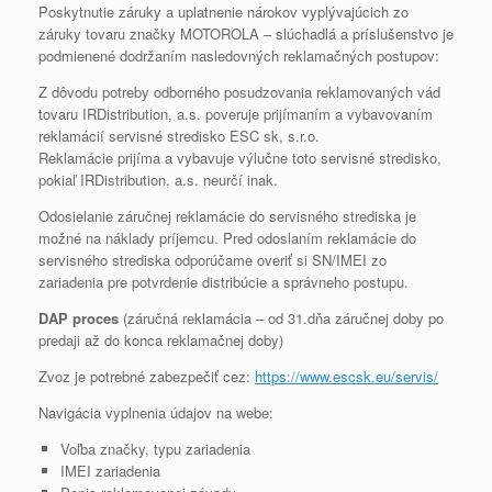
Poskytnutie záruky a uplatnenie nárokov vyplývajúcich zo
záruky tovaru značky MOTOROLA – slúchadlá a príslušenstvo je
podmienené dodržaním nasledovných reklamačných postupov:
Z dôvodu potreby odborného posudzovania reklamovaných vád
tovaru IRDistribution, a.s. poveruje prijímaním a vybavovaním
reklamácií servisné stredisko ESC sk, s.r.o.
Reklamácie prijíma a vybavuje výlučne toto servisné stredisko,
pokiaľ IRDistribution, a.s. neurčí inak.
Odosielanie záručnej reklamácie do servisného strediska je
možné na náklady príjemcu. Pred odoslaním reklamácie do
servisného strediska odporúčame overiť si SN/IMEI zo
zariadenia pre potvrdenie distribúcie a správneho postupu.
DAP proces
(záručná reklamácia – od 31.dňa záručnej doby po
predaji až do konca reklamačnej doby)
Zvoz je potrebné zabezpečiť cez:
https://www.escsk.eu/servis/
Navigácia vyplnenia údajov na webe:
Voľba značky, typu zariadenia
IMEI zariadenia