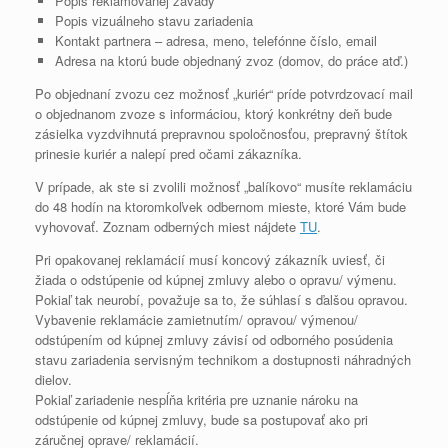
Popis reklamovanej závady
Popis vizuálneho stavu zariadenia
Kontakt partnera – adresa, meno, telefónne číslo, email
Adresa na ktorú bude objednaný zvoz (domov, do práce atď.)
Po objednaní zvozu cez možnosť „kuriér“ príde potvrdzovací mail
o objednanom zvoze s informáciou, ktorý konkrétny deň bude
zásielka vyzdvihnutá prepravnou spoločnosťou, prepravný štítok
prinesie kuriér a nalepí pred očami zákazníka.
V prípade, ak ste si zvolili možnosť „balíkovo“ musíte reklamáciu
do 48 hodín na ktoromkoľvek odbernom mieste, ktoré Vám bude
vyhovovať. Zoznam odberných miest nájdete
TU
.
Pri opakovanej reklamácií musí koncový zákazník uviesť, či
žiada o odstúpenie od kúpnej zmluvy alebo o opravu/ výmenu.
Pokiaľ tak neurobí, považuje sa to, že súhlasí s ďalšou opravou.
Vybavenie reklamácie zamietnutím/ opravou/ výmenou/
odstúpením od kúpnej zmluvy závisí od odborného posúdenia
stavu zariadenia servisným technikom a dostupnosti náhradných
dielov.
Pokiaľ zariadenie nespĺňa kritéria pre uznanie nároku na
odstúpenie od kúpnej zmluvy, bude sa postupovať ako pri
záručnej oprave/ reklamácií.