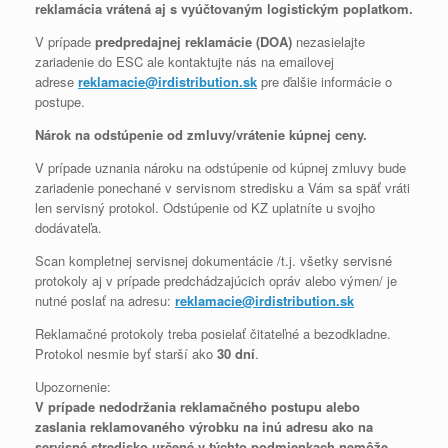
reklamácia vrátená aj s vyúčtovaným logistickým poplatkom.
V prípade
predpredajnej reklamácie (DOA)
nezasielajte
zariadenie do ESC ale kontaktujte nás na emailovej
adrese
reklamacie@irdistribution.sk
pre ďalšie informácie o
postupe.
Nárok na odstúpenie od zmluvy/vrátenie kúpnej ceny.
V prípade uznania nároku na odstúpenie od kúpnej zmluvy bude
zariadenie ponechané v servisnom stredisku a Vám sa späť vráti
len servisný protokol. Odstúpenie od KZ uplatníte u svojho
dodávateľa.
Scan kompletnej servisnej dokumentácie /t.j. všetky servisné
protokoly aj v prípade predchádzajúcich opráv alebo výmen/ je
nutné poslať na adresu:
reklamacie@irdistribution.sk
Reklamačné protokoly treba posielať čitateľné a bezodkladne.
Protokol nesmie byť starší ako
30 dní
.
Upozornenie:
V prípade nedodržania reklamačného postupu alebo
zaslania reklamovaného výrobku na inú adresu ako na
servisné stredisko určené v týchto podmienkach nemôže