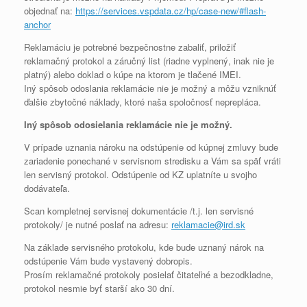
objednať na:
https://services.vspdata.cz/hp/case-new/#flash-
anchor
Reklamáciu je potrebné bezpečnostne zabaliť, priložiť
reklamačný protokol a záručný list (riadne vyplnený, inak nie je
platný) alebo doklad o kúpe na ktorom je tlačené IMEI.
Iný spôsob odoslania reklamácie nie je možný a môžu vzniknúť
ďalšie zbytočné náklady, ktoré naša spoločnosť neprepláca.
Iný spôsob odosielania reklamácie nie je možný.
V prípade uznania nároku na odstúpenie od kúpnej zmluvy bude
zariadenie ponechané v servisnom stredisku a Vám sa späť vráti
len servisný protokol. Odstúpenie od KZ uplatníte u svojho
dodávateľa.
Scan kompletnej servisnej dokumentácie /t.j. len servisné
protokoly/ je nutné poslať na adresu:
reklamacie@ird.sk
Na základe servisného protokolu, kde bude uznaný nárok na
odstúpenie Vám bude vystavený dobropis.
Prosím reklamačné protokoly posielať čitateľné a bezodkladne,
protokol nesmie byť starší ako 30 dní.