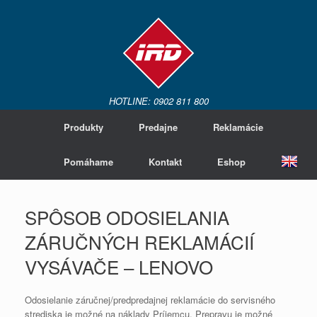
HOTLINE: 0902 811 800
Produkty
Predajne
Reklamácie
Pomáhame
Kontakt
Eshop
SPÔSOB ODOSIELANIA
ZÁRUČNÝCH REKLAMÁCIÍ
VYSÁVAČE – LENOVO
Odosielanie záručnej/predpredajnej reklamácie do servisného
strediska je možné na náklady Príjemcu. Prepravu je možné