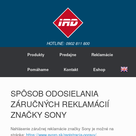
HOTLINE: 0902 811 800
Produkty
Predajne
Reklamácie
Pomáhame
Kontakt
Eshop
SPÔSOB ODOSIELANIA
ZÁRUČNÝCH REKLAMÁCIÍ
ZNAČKY SONY
Nahlásenie záručnej reklamácie značky Sony je možné na
stránke:
https://www.avpro.sk/registracia-opravy/
.