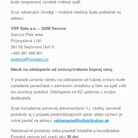
bude neopravený výrobok vrátený späť.
Zvoz reklamácií Umidigi – mobilné telefóny bude prebiehať na
adresu:
VSP Data a.s. – GSM Service
Service Park area
Průmyslová 1181
391 02 Sezimovo Ústí II
+420 381 489 801
podpora@vspdata.cz
Nárok na odstúpenie od zmluvy/vrátenie kúpnej ceny.
V prípade uznania nároku na odstúpenie od kúpnej zmluvy bude
zariadenie ponechané v servisnom stredisku a Vám sa späť vráti
len servisný protokol. Odstúpenie od KZ uplatníte u svojho
dodávateľa.
Scan kompletnej servisnej dokumentácie /t.j. všetky servisné
protokoly aj v prípade predchádzajúcich opráv alebo výmen/ je
nutné poslať na adresu:
reklamacie@irdistribution.sk
Reklamačné protokoly treba posielať čitateľné a bezodkladne.
Protokol nesmie byť starší ako
30 dní
.