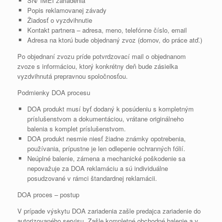
SN/ IMEI zariadenia
Popis reklamovanej závady
Žiadosť o vyzdvihnutie
Kontakt partnera – adresa, meno, telefónne číslo, email
Adresa na ktorú bude objednaný zvoz (domov, do práce atď.)
Po objednaní zvozu príde potvrdzovací mail o objednanom
zvoze s informáciou, ktorý konkrétny deň bude zásielka
vyzdvihnutá prepravnou spoločnosťou.
Podmienky DOA procesu
DOA produkt musí byť dodaný k posúdeniu s kompletným
príslušenstvom a dokumentáciou, vrátane originálneho
balenia s komplet príslušenstvom.
DOA produkt nesmie niesť žiadne známky opotrebenia,
používania, prípustne je len odlepenie ochranných fólií.
Neúplné balenie, zámena a mechanické poškodenie sa
nepovažuje za DOA reklamáciu a sú individuálne
posudzované v rámci štandardnej reklamácii.
DOA proces – postup
V prípade výskytu DOA zariadenia zašle predajca zariadenie do
autorizovaného servisu. Zašle kompletné obchodné balenie a v