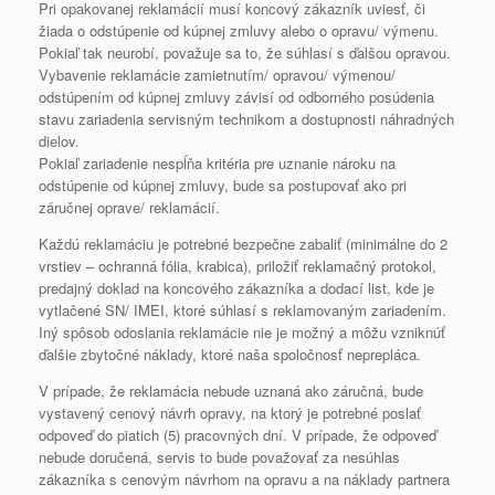
Pri opakovanej reklamácií musí koncový zákazník uviesť, či
žiada o odstúpenie od kúpnej zmluvy alebo o opravu/ výmenu.
Pokiaľ tak neurobí, považuje sa to, že súhlasí s ďalšou opravou.
Vybavenie reklamácie zamietnutím/ opravou/ výmenou/
odstúpením od kúpnej zmluvy závisí od odborného posúdenia
stavu zariadenia servisným technikom a dostupnosti náhradných
dielov.
Pokiaľ zariadenie nespĺňa kritéria pre uznanie nároku na
odstúpenie od kúpnej zmluvy, bude sa postupovať ako pri
záručnej oprave/ reklamácií.
Každú reklamáciu je potrebné bezpečne zabaliť (minimálne do 2
vrstiev – ochranná fólia, krabica), priložiť reklamačný protokol,
predajný doklad na koncového zákazníka a dodací list, kde je
vytlačené SN/ IMEI, ktoré súhlasí s reklamovaným zariadením.
Iný spôsob odoslania reklamácie nie je možný a môžu vzniknúť
ďalšie zbytočné náklady, ktoré naša spoločnosť neprepláca.
V prípade, že reklamácia nebude uznaná ako záručná, bude
vystavený cenový návrh opravy, na ktorý je potrebné poslať
odpoveď do piatich (5) pracovných dní. V prípade, že odpoveď
nebude doručená, servis to bude považovať za nesúhlas
zákazníka s cenovým návrhom na opravu a na náklady partnera