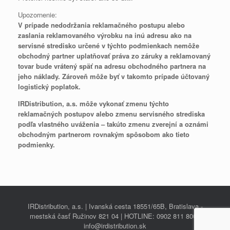
Upozornenie:
V prípade nedodržania reklamačného postupu alebo
zaslania reklamovaného výrobku na inú adresu ako na
servisné stredisko určené v týchto podmienkach nemôže
obchodný partner uplatňovať práva zo záruky a reklamovaný
tovar bude vrátený späť na adresu obchodného partnera na
jeho náklady. Zároveň môže byť v takomto prípade účtovaný
logistický poplatok.
IRDistribution, a.s. môže vykonať zmenu týchto
reklamačných postupov alebo zmenu servisného strediska
podľa vlastného uváženia – takúto zmenu zverejní a oznámi
obchodným partnerom rovnakým spôsobom ako tieto
podmienky.
IRDistribution, a.s. | Ivanská cesta 18551/65B, Bratislava -
mestská časť Ružinov 821 04 | HOTLINE: 0902 811 800 |
info@irdistribution.sk