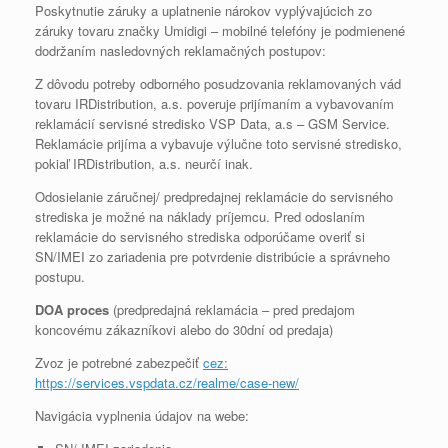
Poskytnutie záruky a uplatnenie nárokov vyplývajúcich zo
záruky tovaru značky Umidigi – mobilné telefóny je podmienené
dodržaním nasledovných reklamačných postupov:
Z dôvodu potreby odborného posudzovania reklamovaných vád
tovaru IRDistribution, a.s. poveruje prijímaním a vybavovaním
reklamácií servisné stredisko VSP Data, a.s – GSM Service.
Reklamácie prijíma a vybavuje výlučne toto servisné stredisko,
pokiaľ IRDistribution, a.s. neurčí inak.
Odosielanie záručnej/ predpredajnej reklamácie do servisného
strediska je možné na náklady príjemcu. Pred odoslaním
reklamácie do servisného strediska odporúčame overiť si
SN/IMEI zo zariadenia pre potvrdenie distribúcie a správneho
postupu.
DOA proces
(predpredajná reklamácia – pred predajom
koncovému zákazníkovi alebo do 30dní od predaja)
Zvoz je potrebné zabezpečiť
cez:
https://services.vspdata.cz/realme/case-new/
Navigácia vyplnenia údajov na webe: