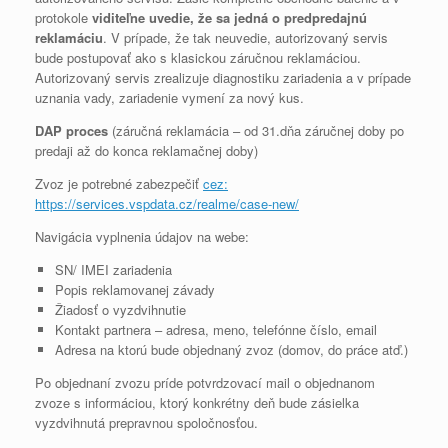
protokole
viditeľne uvedie, že sa jedná o predpredajnú
reklamáciu
. V prípade, že tak neuvedie, autorizovaný servis
bude postupovať ako s klasickou záručnou reklamáciou.
Autorizovaný servis zrealizuje diagnostiku zariadenia a v prípade
uznania vady, zariadenie vymení za nový kus.
DAP proces
(záručná reklamácia – od 31.dňa záručnej doby po
predaji až do konca reklamačnej doby)
Zvoz je potrebné zabezpečiť
cez:
https://services.vspdata.cz/realme/case-new/
Navigácia vyplnenia údajov na webe:
SN/ IMEI zariadenia
Popis reklamovanej závady
Žiadosť o vyzdvihnutie
Kontakt partnera – adresa, meno, telefónne číslo, email
Adresa na ktorú bude objednaný zvoz (domov, do práce atď.)
Po objednaní zvozu príde potvrdzovací mail o objednanom
zvoze s informáciou, ktorý konkrétny deň bude zásielka
vyzdvihnutá prepravnou spoločnosťou.