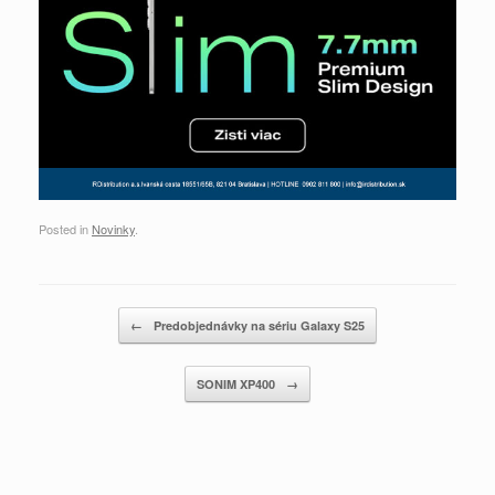
Posted in
Novinky
.
Post navigation
←
Predobjednávky na sériu Galaxy S25
SONIM XP400
→