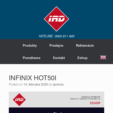
HOTLINE: 0902 811 800
Produkty
Predajne
Reklamácie
Pomáhame
Kontakt
Eshop
INFINIX HOT50I
Posted on
14. februára 2025
by
spravca