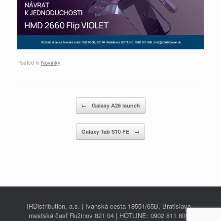
Posted in
Novinky
.
Post navigation
←
Galaxy A26 launch
Galaxy Tab S10 FE
→
IRDistribution, a.s. | Ivanská cesta 18551/65B, Bratislava -
mestská časť Ružinov 821 04 | HOTLINE: 0902 811 800 |